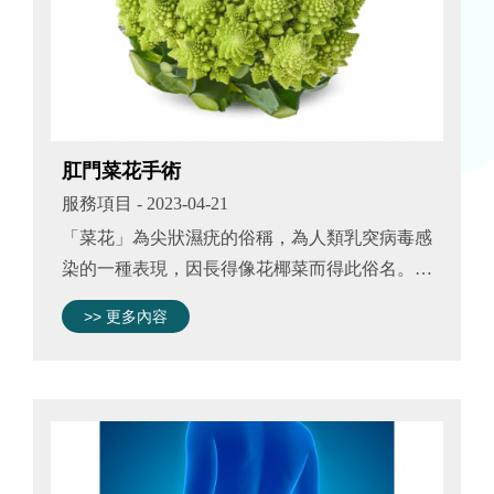
肛門菜花手術
服務項目
- 2023-04-21
「菜花」為尖狀濕疣的俗稱，為人類乳突病毒感
染的一種表現，因長得像花椰菜而得此俗名。多
經由性接觸傳染，其他傳染途徑亦有。病毒感染
>> 更多內容
後，潛伏期平均約2-3個月，可能於生殖器部
位、口腔、肛門附近，直腸內出現病灶...