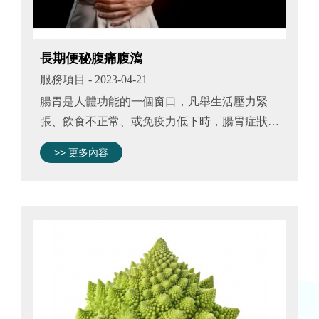
長期便秘腹痛腹瀉
服務項目
- 2023-04-21
腸胃是人體功能的一個窗口，凡舉生活壓力緊
張、飲食不正常、或免疫力低下時，腸胃症狀往
往惱人不已，便祕、腹瀉、腹痛、上腹不適等困
>> 更多內容
擾了許多台灣人。 慢性便秘、腹痛、腹瀉等症
狀，可能原因包括藥物、食物、感染...