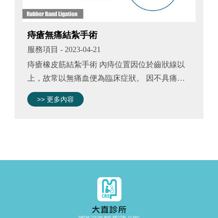
痔瘡無痛結紮手術
服務項目
- 2023-04-21
痔瘡橡皮筋結紮手術 內痔位置因位於齒狀線以
上，故常以無痛血便為臨床症狀。 因不具痛覺
神經，能在未施打麻醉的情況下，以消毒過的結
>> 更多內容
紮器，將橡皮筋直接結紮於內痔的根部，約三天
左右可讓內痔自行萎縮脫落。結紮約...