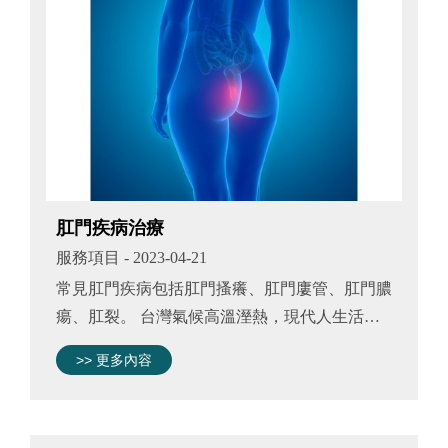
肛門疾病治療
服務項目
- 2023-04-21
常見肛門疾病包括肛門搔癢、肛門廔管、肛門膿
瘍、肛裂。 台灣氣候高溫溼熱，現代人生活型
態又多偏靜態，肛門搔癢或疼痛情形不在少數。
>> 更多內容
好發族群包括偏好穿貼腿褲的女性、需久坐的司
機、粉領族或工程師、喜歡進補或...